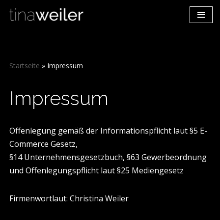
Zum
Inhalt
springen
Startseite
»
Impressum
Impressum
Offenlegung gemäß der Informationspflicht laut §5 E-
Commerce Gesetz,
§14 Unternehmensgesetzbuch, §63 Gewerbeordnung
und Offenlegungspflicht laut §25 Mediengesetz
Firmenwortlaut: Christina Weiler